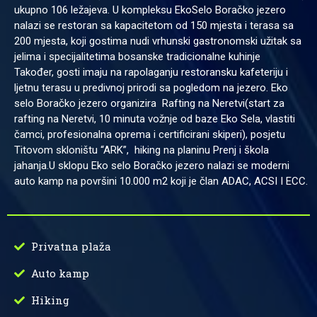
ukupno 106 ležajeva. U kompleksu EkoSelo Boračko jezero
nalazi se restoran sa kapacitetom od 150 mjesta i terasa sa
200 mjesta, koji gostima nudi vrhunski gastronomski užitak sa
jelima i specijalitetima bosanske tradicionalne kuhinje
Također, gosti imaju na rapolaganju restoransku kafeteriju i
ljetnu terasu u predivnoj prirodi sa pogledom na jezero. Eko
selo Boračko jezero organizira Rafting na Neretvi(start za
rafting na Neretvi, 10 minuta vožnje od baze Eko Sela, vlastiti
čamci, profesionalna oprema i certificirani skiperi), posjetu
Titovom skloništu “ARK”, hiking na planinu Prenj i škola
jahanja.U sklopu Eko selo Boračko jezero nalazi se moderni
auto kamp na površini 10.000 m2 koji je član ADAC, ACSI I ECC.
Privatna plaža
Auto kamp
Hiking