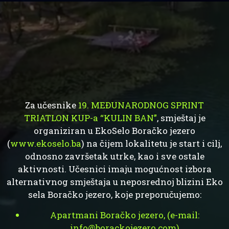
Za učesnike
19. MEĐUNARODNOG SPRINT
TRIATLON KUP-a “KULIN BAN”
, smještaj je
organiziran u EkoSelo Boračko jezero
(
www.ekoselo.ba
) na čijem lokalitetu je start i cilj,
odnosno završetak utrke, kao i sve ostale
aktivnosti. Učesnici imaju mogućnost izbora
alternativnog smještaja u neposrednoj blizini Eko
sela Boračko jezero, koje preporučujemo:
Apartmani Boračko jezero, (e-mail:
info@borackojezero.com
)